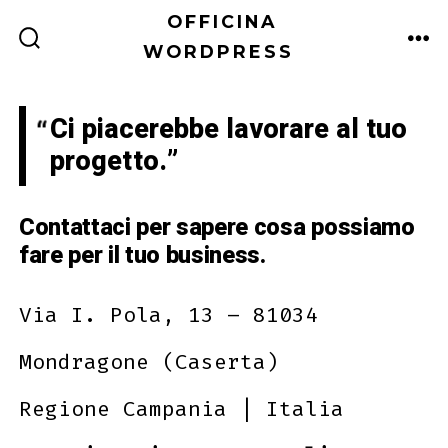
Passa
OFFICINA
al
WORDPRESS
COMMUTATORE
ME
RICERCA
contenuto
Ci piacerebbe lavorare al tuo
progetto.
Contattaci per sapere cosa possiamo
fare per il tuo business.
Via I. Pola, 13 – 81034
Mondragone (Caserta)
Regione Campania | Italia