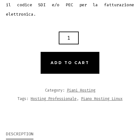
il codice SDI e/o PEC per la fatturazione
elettronica.
PIANO
HOSTING
-
HOST-
ADD TO CART
PRO
QUANTITY
Category:
Piani Hosting
Tags:
Hosting Professionale
,
Piano Hosting Linux
DESCRIPTION