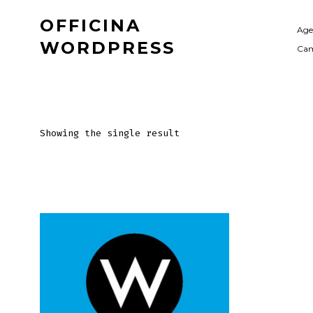
Passa
OFFICINA
al
Age
WORDPRESS
Cam
contenuto
Showing the single result