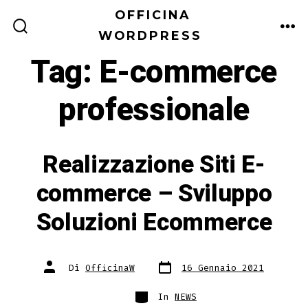
Passa
OFFICINA
al
WORDPRESS
COMMUTATORE
ME
RICERCA
contenuto
Tag:
E-commerce
professionale
Realizzazione Siti E-
commerce – Sviluppo
Soluzioni Ecommerce
Data
Autore
Di
OfficinaW
16 Gennaio 2021
articolo
articolo
Categorie
In
NEWS