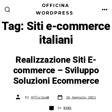
Passa
OFFICINA
al
WORDPRESS
COMMUTATORE
ME
RICERCA
contenuto
Tag:
Siti e-commerce
italiani
Realizzazione Siti E-
commerce – Sviluppo
Soluzioni Ecommerce
Data
Autore
Di
OfficinaW
16 Gennaio 2021
articolo
articolo
Categorie
In
NEWS